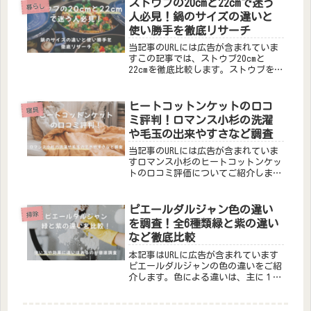
ストウブの20cmと22cmで迷う
暮らし
ンキング香り名特徴1位フレッシュ...
人必見！鍋のサイズの違いと
使い勝手を徹底リサーチ
当記事のURLには広告が含まれていま
すこの記事では、ストウブ20cmと
22cmを徹底比較します。ストウブを買
おうと思ったときに、20cmと22cmど
っちがいいの？というサイズ問題です
よね。たった2cmの差なのに、使い勝
ヒートコットンケットの口コ
寝具
手や料理の量が意外と変...
ミ評判！ロマンス小杉の洗濯
や毛玉の出来やすさなど調査
当記事のURLには広告が含まれていま
すロマンス小杉のヒートコットンケッ
トの口コミ評価についてご紹介しま
す。ヒートコットンケットを選ぶ際に
こんなお悩みはありませんか？ロマン
ス小杉のヒートコットンケットは洗濯
ピエールダルジャン色の違い
掃除
できる？ヒートコットンケット（ロマ
を調査！全6種類緑と紫の違い
ン...
など徹底比較
本記事はURLに広告が含まれています
ピエールダルジャンの色の違いをご紹
介します。色による違いは、主に１つ
だけでした。使い方や効果は同じで、
香りに違いがあります。全６種類の香
りの特徴はこちらです。香り印象・特