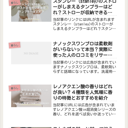
スタンレー（stanley)のストロ
暮らし
ーがしまえるタンブラーはど
れ？ストローが収納できる２
種を紹介
当記事のリンクにはURLが含まれます
スタンレー（stanley)のストローが
しまえるタンブラーはどれ？スタンレ
ーにはたくさんの種類があって迷って
しまいますよね。スタンレー
（stanley)のストローがしまえるタ
ナノックスワンプロは柔軟剤
暮らし
ンブラー真空クエンチャープロツ...
がいらないって本当？実際に
使った人の口コミをリサー
チ！
当記事のリンクには広告が含まれてい
ますナノックスワンプロは、柔軟剤い
らずと話題になっています。洗濯用洗
剤なのに、仕上がりがふんわりすると
いう声も多く見られます。本当に柔軟
剤なしでも快適な仕上がりになるの
レノアクエン酸の香りはどれ
暮らし
か、成分や処方の理由や使った人の声
が良い？４種類を人気順に香
を詳...
りの特徴とおすすめを紹介
当記事にURLには広告が含まれていま
すレノアクエン酸in超消臭シリーズの
香り、どれを選べば良いか迷っていま
せんか？この記事では、口コミや人気
評価をもとに４種類の香りを人気順に
紹介します。人気順はこちらです。ラ