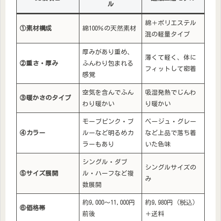
ル
綿＋ポリエステル
①素材構成
綿100％の天然素材
混の軽量タイプ
厚みがあり重め、
薄くて軽く、体に
②重さ・厚み
ふんわり包まれる
フィットして密着
感覚
空気を含んでふん
吸湿発熱でじんわ
③暖かさのタイプ
わり暖かい
り暖かい
モーブピンク・ブ
ベージュ・グレー
④カラー
ルーなど明るめカ
など上品で落ち着
ラーもあり
いた色味
シングル・ダブ
シングルサイズの
⑤サイズ展開
ル・ハーフなど複
み
数展開
約9,000〜11,000円
約9,980円（税込）
⑥価格帯
前後
＋送料