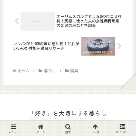
徴レモン（緑）さっぱり爽やか。キ
ッ...
オーリムスカルプセラムβの口コミ評
判！実際に使った人の女性用育毛剤
の効果の声などを調査
ルンバ406と405の違いを比較！どれが
いいのか性能を徹底リサーチ
ホーム
暮らし
寝具
「好き」を大切にする暮らし
サイトマップ
プライバシーポリシー
メニュー
ホーム
検索
トップ
サイドバー
お問い合わせ
運営者情報