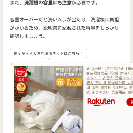
また、
洗濯機の容量にも注意
が必要です。
容量オーバーだと洗いムラが出たり、洗濯機に負担
がかかるため、説明書に記載された容量をしっかり
確認しましょう。
布団が入る大きな洗濯ネットはこちら！
★100円OFF+送料無料★【
当店限定商品 70cm】大き
ネット | 衣替え 洗濯ネッ
特大 布団用 乾燥機対応 大
団 毛布 寝具用 掛け布団 
式 まとめ洗い 洗濯用品 寝