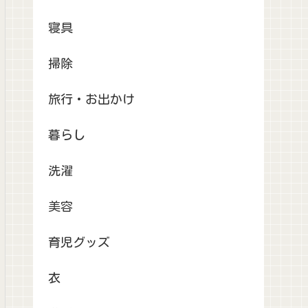
寝具
掃除
旅行・お出かけ
暮らし
洗濯
美容
育児グッズ
衣