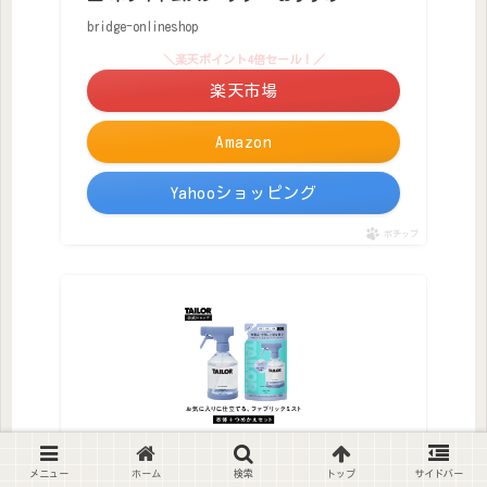
bridge-onlineshop
＼楽天ポイント4倍セール！／
楽天市場
Amazon
Yahooショッピング
ポチップ
＼P10倍！ 9/26 23:59まで／ 【公式】
メニュー
ホーム
検索
トップ
サイドバー
TAILOR (テイラー) BLUE DESERT 本体＋つ